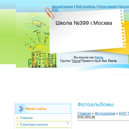
Школа
Главная
|
Мой профиль
|
Регистрация
|
Выход
RSS
-
Школа №399 г.Москва
школа
информатизации
Вы вошли как
Гость
Группа
"
Гости
"
Приветствую Вас
Гость
Фотоальбомы
Меню сайта
Главная
»
Фотоальбом
»
НОУ "
DSC00138
Главная
Структура школы