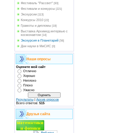
Фестиваль "Рассвет"
[93]
Фестивали и конкурсы
[221]
Экскурсии
[113]
Конкурсы 2010
[22]
Грамоты и дипломы
[19]
Выставка Архимед интервью с
космонавтом
[14]
Экскурсия в Планетарий
[56]
Дни науки в МиСИС
[0]
Наши опросы
Оцените мой сайт
Отлично
Хорошо
Неплохо
Плохо
Ужасно
Результаты
|
Архив опросов
Всего ответов:
515
Друзья сайта