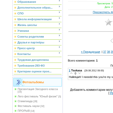
Образование
Просмотров
: 
Дата
: 2
Дополнительное образ...
Просмотреть ф
СПО
Школа информатизации
Жизнь школы
Ученики
Советы родителям
Друзья и партнёры
Пресс-центр
« Предыдущая
|
37
38
3
Контакты
Трудовая дисциплина
Всего комментариев
:
1
П
Требования 293-ФЗ
1
Tsukasa
(29.08.2012 09:00)
Критерии оценки прое...
0
Hallelujah! I neeedd this-you're my s
Фотоальбомы
Презентация Звездного класса
Добавлять комментарии могу
[15]
[
Р
Лего фестиваль "Юный физик"
[5]
Олимпиада
[28]
Фестиваль науки
[32]
ПРОРЫВ
[14]