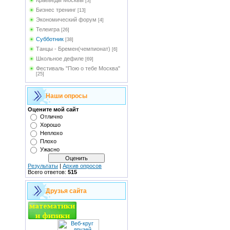
Краеведы Москвы
[3]
Бизнес тренинг
[13]
Экономический форум
[4]
Телеигра
[26]
Субботник
[38]
Танцы - Бремен(чемпионат)
[6]
Школьное дефиле
[69]
Фестиваль "Пою о тебе Москва"
[25]
Наши опросы
Оцените мой сайт
Отлично
Хорошо
Неплохо
Плохо
Ужасно
Результаты
|
Архив опросов
Всего ответов:
515
Друзья сайта