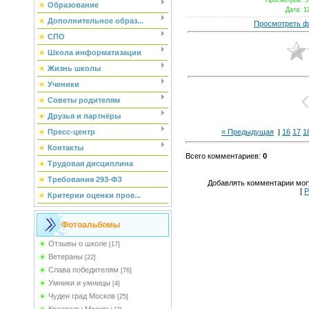
Просмотров
: 
Образование
Дата
: 1
Дополнительное образ...
Просмотреть ф
СПО
Школа информатизации
Жизнь школы
Ученики
Советы родителям
Друзья и партнёры
Пресс-центр
« Предыдущая
|
16
17
1
Контакты
Всего комментариев
:
0
Трудовая дисциплина
Требования 293-ФЗ
Добавлять комментарии могу
[
Р
Критерии оценки прое...
Фотоальбомы
Отзывы о школе
[17]
Ветераны
[22]
Слава победителям
[76]
Умники и умницы
[4]
Чуден град Москов
[25]