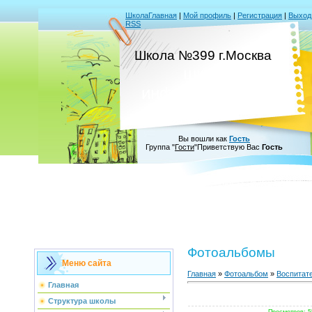
Школа
Главная
|
Мой профиль
|
Регистрация
|
Выход
RSS
-
Школа №399 г.Москва
школа
информатизации
Вы вошли как
Гость
Группа
"
Гости
"
Приветствую Вас
Гость
Фотоальбомы
Меню сайта
Главная
»
Фотоальбом
»
Воспитат
Главная
Структура школы