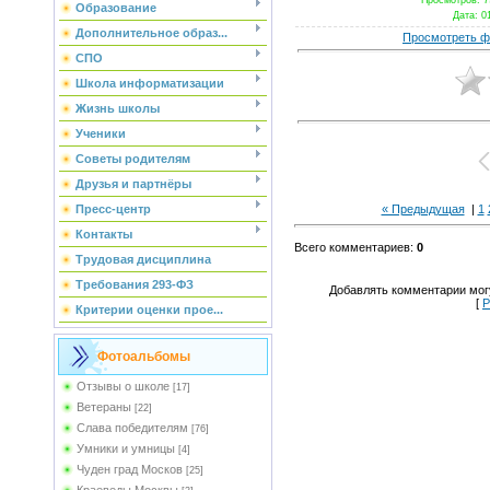
Просмотров
: 
Образование
Дата
: 0
Дополнительное образ...
Просмотреть ф
СПО
Школа информатизации
Жизнь школы
Ученики
Советы родителям
Друзья и партнёры
Пресс-центр
« Предыдущая
|
1
Контакты
Всего комментариев
:
0
Трудовая дисциплина
Требования 293-ФЗ
Добавлять комментарии могу
[
Р
Критерии оценки прое...
Фотоальбомы
Отзывы о школе
[17]
Ветераны
[22]
Слава победителям
[76]
Умники и умницы
[4]
Чуден град Москов
[25]