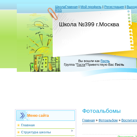
Школа
Главная
|
Мой профиль
|
Регистрация
|
Выход
RSS
-
Школа №399 г.Москва
школа
информатизации
Вы вошли как
Гость
Группа
"
Гости
"
Приветствую Вас
Гость
Фотоальбомы
Меню сайта
Главная
»
Фотоальбом
»
Воспитат
Главная
Структура школы