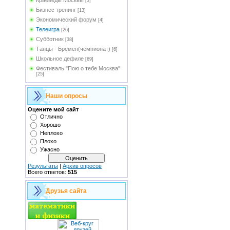
Краеведы Москвы
[3]
Бизнес тренинг
[13]
Экономический форум
[4]
Телеигра
[26]
Субботник
[38]
Танцы - Бремен(чемпионат)
[6]
Школьное дефиле
[69]
Фестиваль "Пою о тебе Москва"
[25]
Наши опросы
Оцените мой сайт
Отлично
Хорошо
Неплохо
Плохо
Ужасно
Результаты
|
Архив опросов
Всего ответов:
515
Друзья сайта